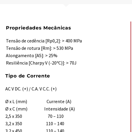
Propriedades Mecânicas
Tensão de cedência [Rp0,2]: > 400 MPa
Tensão de rotura [Rm]: > 530 MPa
Alongamento [A5]: > 25%
Resiliência [Charpy V (-20ºC)]: > 70J
Tipo de Corrente
AC V DC. (+) / C.A. V C.C. (+)
Ø x L (mm) Currente (A)
Ø x C (mm) Intensidade (A)
2,5 x 350 70 – 110
3,2 x 350 110 – 140
3,2 x 450 110 – 140