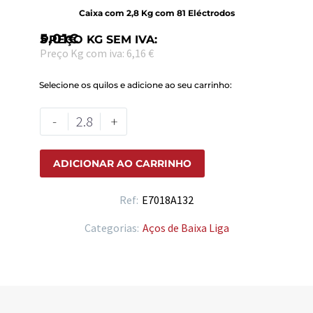
Caixa com 2,8 Kg com 81 Eléctrodos
5,01
€
PREÇO KG SEM IVA:
Preço Kg com iva: 6,16 €
Selecione os quilos e adicione ao seu carrinho:
-
+
ADICIONAR AO CARRINHO
Ref:
E7018A132
Categorias:
Aços de Baixa Liga