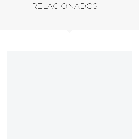
RELACIONADOS
AÇOS DISSIMILARES
,
AÇOS INOXIDÁVEIS
E307LR32 – Elétrodo Multi-Aços 3,2 x 350mm
19,93
€
Adicionar ao carrinho
AÇOS DISSIMILARES
,
AÇOS INOXIDÁVEIS
E309L025 – Elétrodo Aço Inox Ferrítico 309L 2,5 x
300mm
19,19
€