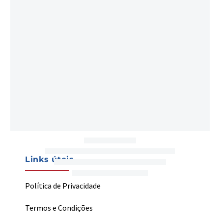
Navegação
Início
Loja
Sobre Nós
Contactos
My Welding
Links úteis
Política de Privacidade
Termos e Condições