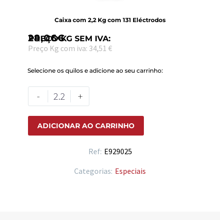
Caixa com 2,2 Kg com 131 Eléctrodos
28,06
€
PREÇO KG SEM IVA:
Preço Kg com iva: 34,51 €
Selecione os quilos e adicione ao seu carrinho:
-
+
ADICIONAR AO CARRINHO
Ref:
E929025
Categorias:
Especiais