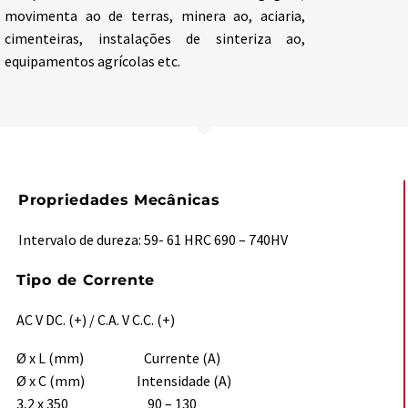
movimenta ao de terras, minera ao, aciaria,
cimenteiras, instalações de sinteriza ao,
equipamentos agrícolas etc.
Propriedades Mecânicas
Intervalo de dureza: 59- 61 HRC 690 – 740HV
Tipo de Corrente
AC V DC. (+) / C.A. V C.C. (+)
Ø x L (mm) Currente (A)
Ø x C (mm) Intensidade (A)
3,2 x 350 90 – 130