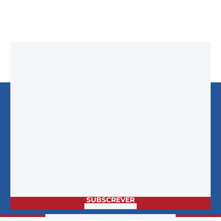
Adicionar ao carrinho
Manter-me Atualizado em
Soldadura
NOVIDADES &
PROMOÇÕES!
EMAIL
SUBSCREVER