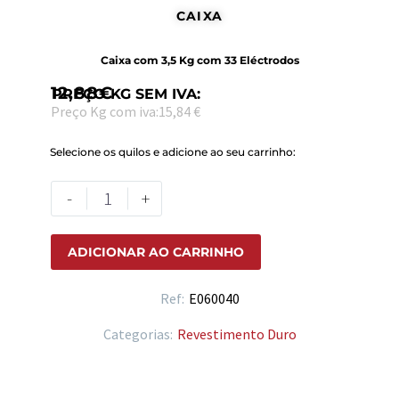
CAIXA
Caixa com 3,5 Kg com 33 Eléctrodos
12,88
€
PREÇO KG SEM IVA:
Preço Kg com iva:15,84 €
Selecione os quilos e adicione ao seu carrinho:
-
+
ADICIONAR AO CARRINHO
Ref:
E060040
Categorias:
Revestimento Duro