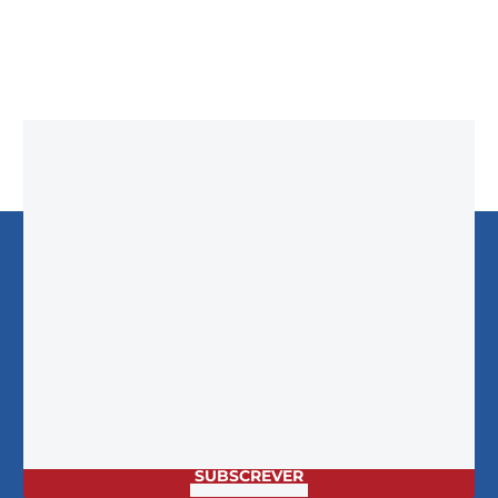
Adicionar ao carrinho
Manter-me Atualizado em
Soldadura
NOVIDADES &
PROMOÇÕES!
EMAIL
SUBSCREVER